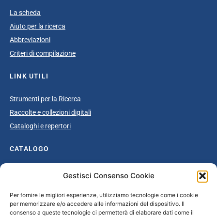
La scheda
Aiuto per la ricerca
Abbreviazioni
Criteri di compilazione
LINK UTILI
Strumenti per la Ricerca
Raccolte e collezioni digitali
Cataloghi e repertori
CATALOGO
Catalogo completo
Gestisci Consenso Cookie
Ottocento
Per fornire le migliori esperienze, utilizziamo tecnologie come i cookie
Età giolittiana
per memorizzare e/o accedere alle informazioni del dispositivo. Il
Grande Guerra e dopoguerra
consenso a queste tecnologie ci permetterà di elaborare dati come il