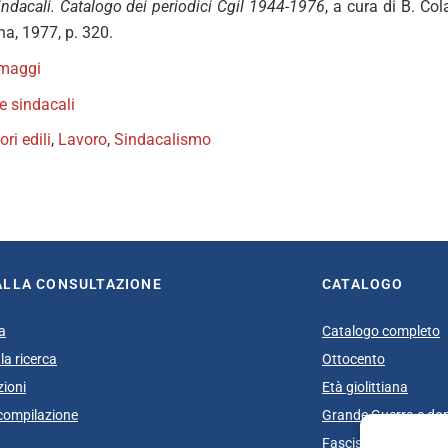
sindacali. Catalogo dei periodici Cgil 1944-1976
, a cura di B. Col
na, 1977, p. 320.
emaggi
te sindacali
ri edili
,
Lavoro
,
Sindacalismo
book
itter
ALLA CONSULTAZIONE
CATALOGO
a
Catalogo completo
la ricerca
Ottocento
zioni
Età giolittiana
i compilazione
Grande Guerra e do
Fascismo