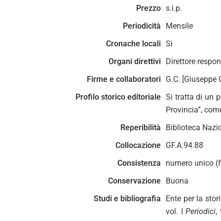
Prezzo
s.i.p.
Periodicità
Mensile
Cronache locali
Si
Organi direttivi
Direttore respon
Firme e collaboratori
G.C. [Giuseppe C
Profilo storico editoriale
Si tratta di un 
Provincia”, come
Reperibilità
Biblioteca Nazi
Collocazione
GF.A.94.88
Consistenza
numero unico (
Conservazione
Buona
Studi e bibliografia
Ente per la sto
vol. I
Periodici
, 