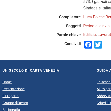
573;
I giornali 
Sindacale Italia
Compilatore
Luca Polese R
Soggetti
Periodici e rivis
Edilizia
,
Lavorato
Parole chiave
Face
Tw
Condividi
UN SECOLO DI CARTA VENEZIA
GUIDA 
Home
La sched
Presentazione
Aiuto per 
Il Progetto
Abbrevia
Gruppo di lavoro
Criteri d
Bibliografia