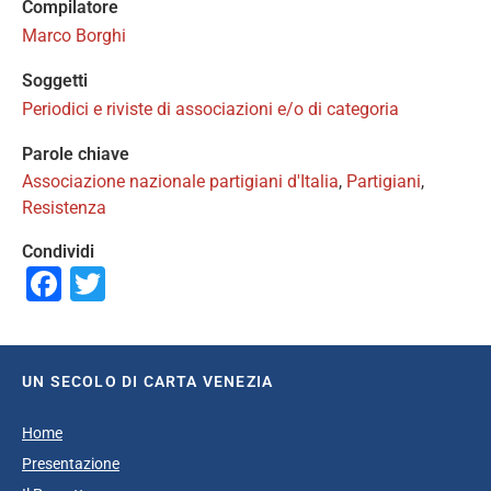
Compilatore
Marco Borghi
Soggetti
Periodici e riviste di associazioni e/o di categoria
Parole chiave
Associazione nazionale partigiani d'Italia
,
Partigiani
,
Resistenza
Condividi
Facebook
Twitter
UN SECOLO DI CARTA VENEZIA
Home
Presentazione