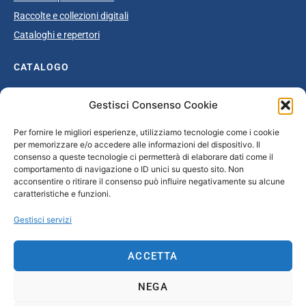
Raccolte e collezioni digitali
Cataloghi e repertori
CATALOGO
Catalogo completo
Gestisci Consenso Cookie
Ottocento
Per fornire le migliori esperienze, utilizziamo tecnologie come i cookie
Età giolittiana
per memorizzare e/o accedere alle informazioni del dispositivo. Il
Grande Guerra e dopoguerra
consenso a queste tecnologie ci permetterà di elaborare dati come il
comportamento di navigazione o ID unici su questo sito. Non
Fascismo
acconsentire o ritirare il consenso può influire negativamente su alcune
caratteristiche e funzioni.
Repubblica Sociale Italiana
Secondo dopoguerra / Età repubblicana
Gestisci servizi
CONTATTI
ACCETTA
info@unsecolodicartavenezia.it
NEGA