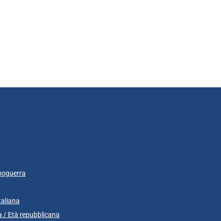
poguerra
taliana
 / Età repubblicana