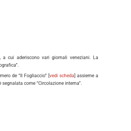
, a cui aderiscono vari giornali veneziani. La
grafica”.
ero de “Il Fogliaccio” [
vedi scheda
] assieme a
 è segnalata come “Circolazione interna”.