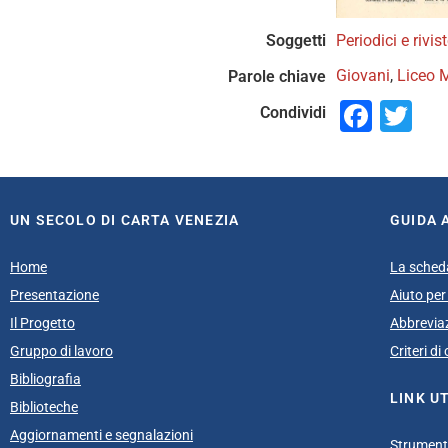
Soggetti
Periodici e rivi
Giovani
,
Liceo 
Parole chiave
Face
Tw
Condividi
UN SECOLO DI CARTA VENEZIA
GUIDA 
Home
La sched
Presentazione
Aiuto per 
Il Progetto
Abbrevia
Gruppo di lavoro
Criteri d
Bibliografia
LINK UT
Biblioteche
Aggiornamenti e segnalazioni
Strumenti