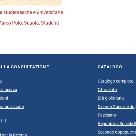
ste studentesche e universitarie
Marco Polo
,
Scuola
,
Studenti
book
itter
ALLA CONSULTAZIONE
CATALOGO
a
Catalogo completo
la ricerca
Ottocento
zioni
Età giolittiana
i compilazione
Grande Guerra e do
Fascismo
ILI
Repubblica Sociale I
Secondo dopoguerra
 per la Ricerca