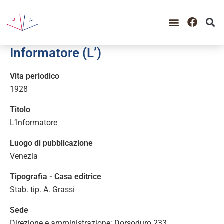
GUIDA ALLA CONSULTAZIO
CATALOGO COMPLETO
PERIODO STORICO
Informatore (L’)
Vita periodico
1928
Titolo
L’Informatore
Luogo di pubblicazione
Venezia
Tipografia - Casa editrice
Stab. tip. A. Grassi
Sede
Direzione e amministrazione: Dorsoduro 233