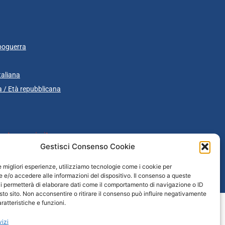
poguerra
taliana
 / Età repubblicana
rtavenezia.it
Gestisci Consenso Cookie
le migliori esperienze, utilizziamo tecnologie come i cookie per
e/o accedere alle informazioni del dispositivo. Il consenso a queste
cazione
i permetterà di elaborare dati come il comportamento di navigazione o ID
sto sito. Non acconsentire o ritirare il consenso può influire negativamente
ratteristiche e funzioni.
vizi