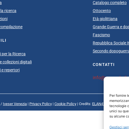
a
Catalogo completo
la ricerca
Ottocento
zioni
Età giolittiana
i compilazione
Grande Guerra e do
Fascismo
ILI
Repubblica Sociale I
Secondo dopoguerra
 per la Ricerca
 collezioni digitali
CONTATTI
 e repertori
info@unsecolodica
Per fornire 
memorizzare 
 /
Iveser Venezia
|
Privacy Policy
|
Cookie Policy
| Credits:
ELAN42 Web + Comuni
tecnologie c
unici su que
su alcune ca
Gestisci ser