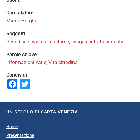
Compilatore
Marco Borghi
Soggetti
Periodici e riviste di costume, svago e intrattenimento
Parole chiave
Informazioni varie
,
Vita cittadina
Condividi
Facebook
Twitter
UN SECOLO DI CARTA VENEZIA
Home
Presentazione