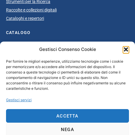
Strumenti per la Ricerca
Raccolte e collezioni digitali
Cataloghi e repertori
CATALOGO
Catalogo completo
Gestisci Consenso Cookie
Ottocento
Per fornire le migliori esperienze, utilizziamo tecnologie come i cookie
Età giolittiana
per memorizzare e/o accedere alle informazioni del dispositivo. Il
Grande Guerra e dopoguerra
consenso a queste tecnologie ci permetterà di elaborare dati come il
comportamento di navigazione o ID unici su questo sito. Non
Fascismo
acconsentire o ritirare il consenso può influire negativamente su alcune
caratteristiche e funzioni.
Repubblica Sociale Italiana
Secondo dopoguerra / Età repubblicana
Gestisci servizi
CONTATTI
ACCETTA
info@unsecolodicartavenezia.it
NEGA