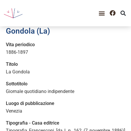
GUIDA ALLA CONSULTAZIO
CATALOGO COMPLETO
PERIODO STORICO
Gondola (La)
Vita periodico
1886-1897
Titolo
La Gondola
Sottotitolo
Giornale quotidiano indipendente
Luogo di pubblicazione
Venezia
Tipografia - Casa editrice
Tipografia Francesconi [da I, n. 162 (7 novembre 1886)]