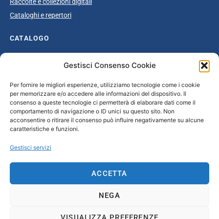
Raccolte e collezioni digitali
Cataloghi e repertori
CATALOGO
Catalogo completo
Gestisci Consenso Cookie
Ottocento
Per fornire le migliori esperienze, utilizziamo tecnologie come i cookie
Età giolittiana
per memorizzare e/o accedere alle informazioni del dispositivo. Il
Grande Guerra e dopoguerra
consenso a queste tecnologie ci permetterà di elaborare dati come il
comportamento di navigazione o ID unici su questo sito. Non
Fascismo
acconsentire o ritirare il consenso può influire negativamente su alcune
caratteristiche e funzioni.
Repubblica Sociale Italiana
Secondo dopoguerra / Età repubblicana
Gestisci servizi
CONTATTI
ACCETTA
info@unsecolodicartavenezia.it
NEGA
VISUALIZZA PREFERENZE