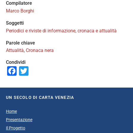
Compilatore
Marco Borghi
Soggetti
Periodici e riviste di informazione, cronaca e attualità
Parole chiave
Attualità
,
Cronaca nera
Condividi
Facebook
Twitter
UN SECOLO DI CARTA VENEZIA
Home
Presentazione
Il Progetto