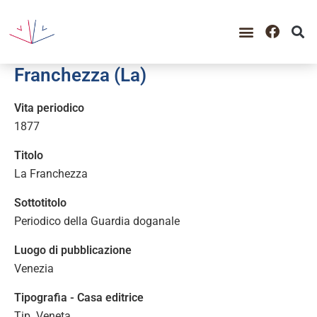
GUIDA ALLA CONSULTAZIO
CATALOGO COMPLETO
PERIODO STORICO
Franchezza (La)
Vita periodico
1877
Titolo
La Franchezza
Sottotitolo
Periodico della Guardia doganale
Luogo di pubblicazione
Venezia
Tipografia - Casa editrice
Tip. Veneta