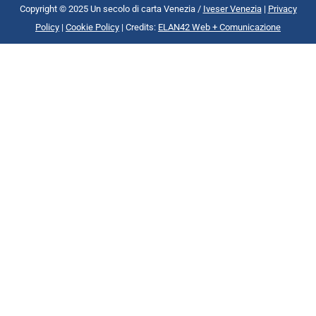
Copyright © 2025 Un secolo di carta Venezia /
Iveser Venezia
|
Privacy
Policy
|
Cookie Policy
| Credits:
ELAN42 Web + Comunicazione