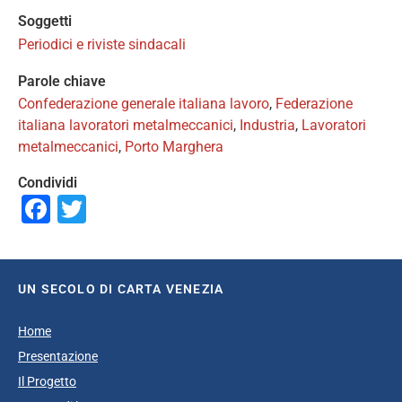
Soggetti
Periodici e riviste sindacali
Parole chiave
Confederazione generale italiana lavoro
,
Federazione
italiana lavoratori metalmeccanici
,
Industria
,
Lavoratori
metalmeccanici
,
Porto Marghera
Condividi
Facebook
Twitter
UN SECOLO DI CARTA VENEZIA
Home
Presentazione
Il Progetto