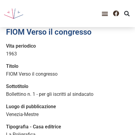
GUIDA ALLA CONSULTAZIO
CATALOGO COMPLETO
PERIODO STORICO
FIOM Verso il congresso
Vita periodico
1963
Titolo
FIOM Verso il congresso
Sottotitolo
Bollettino n. 1 - per gli iscritti al sindacato
Luogo di pubblicazione
Venezia-Mestre
Tipografia - Casa editrice
La Poligrafica