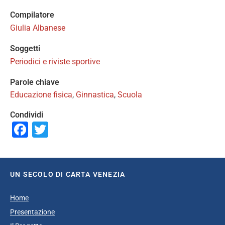
Compilatore
Giulia Albanese
Soggetti
Periodici e riviste sportive
Parole chiave
Educazione fisica
,
Ginnastica
,
Scuola
Condividi
Facebook
Twitter
UN SECOLO DI CARTA VENEZIA
Home
Presentazione