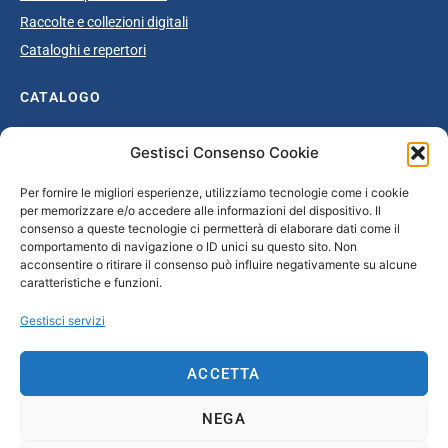
Raccolte e collezioni digitali
Cataloghi e repertori
CATALOGO
Catalogo completo
Gestisci Consenso Cookie
Ottocento
Per fornire le migliori esperienze, utilizziamo tecnologie come i cookie
Età giolittiana
per memorizzare e/o accedere alle informazioni del dispositivo. Il
Grande Guerra e dopoguerra
consenso a queste tecnologie ci permetterà di elaborare dati come il
comportamento di navigazione o ID unici su questo sito. Non
Fascismo
acconsentire o ritirare il consenso può influire negativamente su alcune
caratteristiche e funzioni.
Repubblica Sociale Italiana
Secondo dopoguerra / Età repubblicana
Gestisci servizi
CONTATTI
ACCETTA
info@unsecolodicartavenezia.it
NEGA