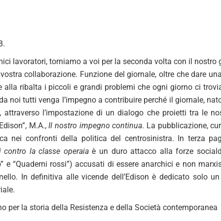
B.
i lavoratori, torniamo a voi per la seconda volta con il nostro g
 vostra collaborazione. Funzione del giornale, oltre che dare una
e alla ribalta i piccoli e grandi problemi che ogni giorno ci trov
a noi tutti venga l’impegno a contribuire perché il giornale, nato 
ri, attraverso l’impostazione di un dialogo che proietti tra le n
 Edison”, M.A.,
Il nostro impegno continua
. La pubblicazione, cur
ica nei confronti della politica del centrosinistra. In terza pa
ti contro la classe operaia
è un duro attacco alla forze social
” e “Quaderni rossi”) accusati di essere anarchici e non marxist
ello. In definitiva alle vicende dell’Edison è dedicato solo un
iale.
no per la storia della Resistenza e della Società contemporanea