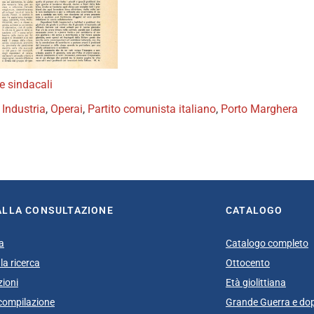
te sindacali
,
Industria
,
Operai
,
Partito comunista italiano
,
Porto Marghera
book
itter
ALLA CONSULTAZIONE
CATALOGO
a
Catalogo completo
la ricerca
Ottocento
zioni
Età giolittiana
i compilazione
Grande Guerra e do