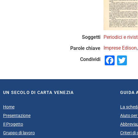
Soggetti
Periodici e rivis
Imprese Edison
Parole chiave
Face
Tw
Condividi
UN SECOLO DI CARTA VENEZIA
GUIDA 
Home
La sched
Presentazione
Aiuto per 
Il Progetto
Abbrevia
Gruppo di lavoro
Criteri d