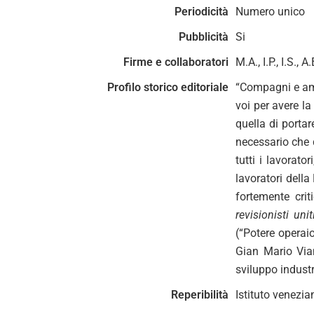
Periodicità
Numero unico
Pubblicità
Si
Firme e collaboratori
M.A., I.P., I.S., A.
Profilo storico editoriale
“Compagni e amic
voi per avere la
quella di portar
necessario che d
tutti i lavorato
lavoratori della
fortemente crit
revisionisti uni
(“Potere operaio
Gian Mario Vian
sviluppo industr
Reperibilità
Istituto venezia