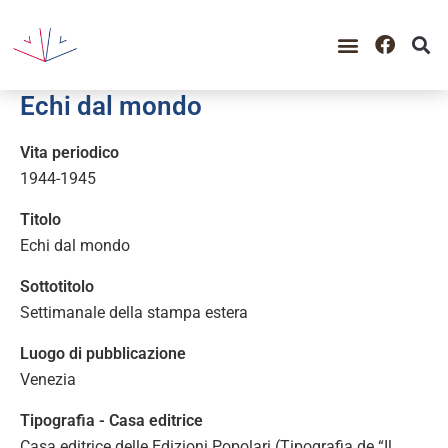
GUIDA ALLA CONSULTAZIO
CATALOGO COMPLETO
PERIODO STORICO
Echi dal mondo
Vita periodico
1944-1945
Titolo
Echi dal mondo
Sottotitolo
Settimanale della stampa estera
Luogo di pubblicazione
Venezia
Tipografia - Casa editrice
Casa editrice delle Edizioni Popolari (Tipografia de “Il