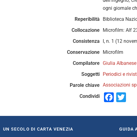
dell’ingegno, c
ogni giornale ch
Reperibilità
Biblioteca Nazi
Collocazione
Microfilm: Alf 
Consistenza
I, n. 1 (12 nove
Conservazione
Microfilm
Compilatore
Giulia Albanese
Soggetti
Periodici e rivis
Associazioni sp
Parole chiave
Face
Tw
Condividi
UN SECOLO DI CARTA VENEZIA
GUIDA 