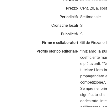
Prezzo
Cent. 20, a. sost.
Periodicità
Settimanale
Cronache locali
Si
Pubblicità
Si
Firme e collaboratori
Gil de Pinzano, L
Profilo storico editoriale
“Iniziamo la pu
coefficiente mas
e più avanti: “N
tutelare i loro 
propagandare e 
competizione.”, 
Sempre nel prim
significato che
addestrata int