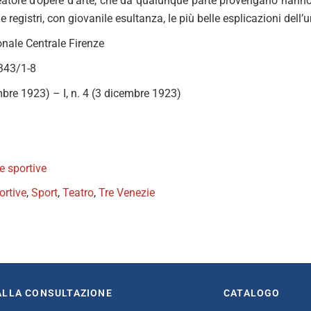
reatore d’opere d’arte, che da qualunque parte provengano hanno 
e registri, con giovanile esultanza, le più belle esplicazioni dell’
onale Centrale Firenze
2343/1-8
mbre 1923) – I, n. 4 (3 dicembre 1923)
te sportive
ortive
,
Sport
,
Teatro
,
Tre Venezie
book
itter
ALLA CONSULTAZIONE
CATALOGO