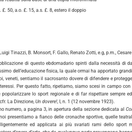
 £. 50, a.o. £. 15, a.s. £. 8, estero il doppio
uigi Tinazzi, B. Monsort, F. Gallo, Renato Zotti, e.g, p.m., Cesare 
bblicazione di questo ebdomadario spinti dalla necessità di d
simo dell’educazione fisica, la quale ormai ha apportato grandi b
oi, veneti, sentiamo il sacrosanto dovere di difendere e protegger
interessi. Per questo fatto, ripetiamo, siamo scesi in campo con
popolarizzare lo sport regionale e di far rispettare sempre ed
cfr. La Direzione,
Un dovere!
, I, n. 1 (12 novembre 1923).
o numero, a pagina 3, in apertura della sezione dedicata al
Cor
 noi presentiamo a fianco delle cronache sportive, quelle teatra
elligentemente ed applicata ai più svariati rami dello spor