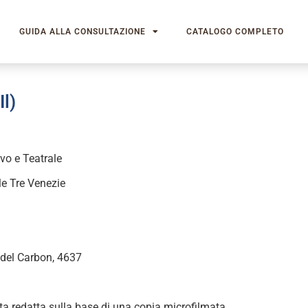
GUIDA ALLA CONSULTAZIONE
CATALOGO COMPLETO
Il)
ivo e Teatrale
le Tre Venezie
 del Carbon, 4637
ta redatta sulla base di una copia microfilmata