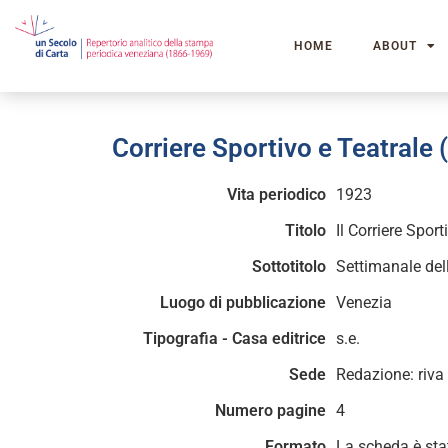
HOME
ABOUT
Corriere Sportivo e Teatrale (
Vita periodico
1923
Titolo
Il Corriere Sport
Sottotitolo
Settimanale del
Luogo di pubblicazione
Venezia
Tipografia - Casa editrice
s.e.
Sede
Redazione: riva
Numero pagine
4
Formato
La scheda è sta