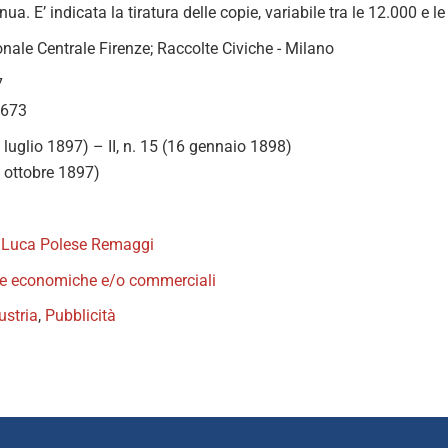
nua. E’ indicata la tiratura delle copie, variabile tra le 12.000 e l
nale Centrale Firenze; Raccolte Civiche - Milano
7
1673
15 luglio 1897) – II, n. 15 (16 gennaio 1898)
6 ottobre 1897)
,
Luca Polese Remaggi
iste economiche e/o commerciali
ustria
,
Pubblicità
book
itter