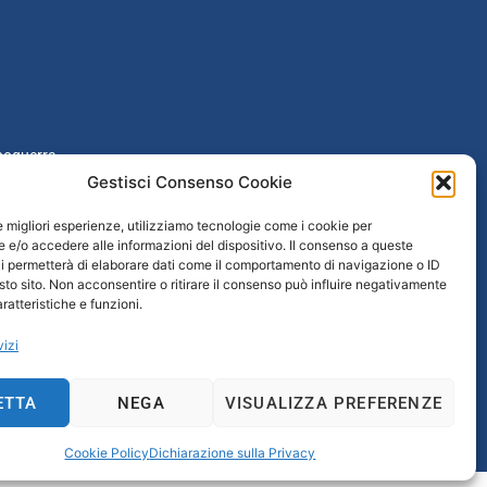
poguerra
Gestisci Consenso Cookie
taliana
le migliori esperienze, utilizziamo tecnologie come i cookie per
e/o accedere alle informazioni del dispositivo. Il consenso a queste
 / Età repubblicana
i permetterà di elaborare dati come il comportamento di navigazione o ID
sto sito. Non acconsentire o ritirare il consenso può influire negativamente
ratteristiche e funzioni.
rtavenezia.it
vizi
ETTA
NEGA
VISUALIZZA PREFERENZE
cazione
Cookie Policy
Dichiarazione sulla Privacy