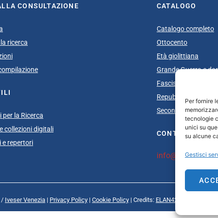
ALLA CONSULTAZIONE
CATALOGO
a
Catalogo completo
la ricerca
Ottocento
zioni
Età giolittiana
i compilazione
Grande Guerra e do
Fascismo
ILI
Repubblica Sociale I
Per fornire 
memorizzare 
Secondo dopoguerra
 per la Ricerca
tecnologie c
unici su que
 collezioni digitali
CONTATTI
su alcune ca
 e repertori
info@unsecolodica
Gestisci ser
ACC
 /
Iveser Venezia
|
Privacy Policy
|
Cookie Policy
| Credits:
ELAN42 Web + Comuni