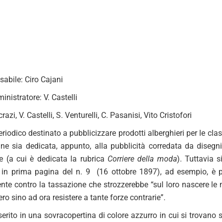
sabile: Ciro Cajani
nistratore: V. Castelli
i, V. Castelli, S. Venturelli, C. Pasanisi, Vito Cristofori
periodico destinato a pubblicizzare prodotti alberghieri per le cl
ine sia dedicata, appunto, alla pubblicità corredata da disegni 
 (a cui è dedicata la rubrica
Corriere della moda
). Tuttavia 
: in prima pagina del n. 9 (16 ottobre 1897), ad esempio, è pu
te contro la tassazione che strozzerebbe “sul loro nascere le no
ro sino ad ora resistere a tante forze contrarie”.
nserito in una sovracopertina di colore azzurro in cui si trovano