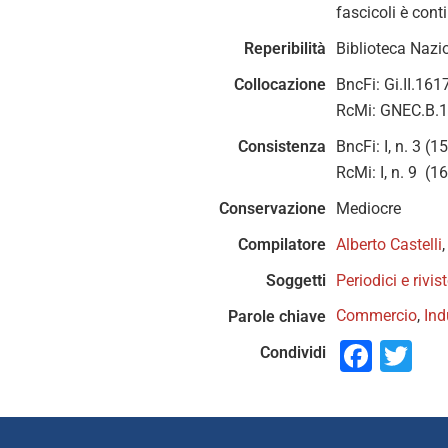
fascicoli è conti
Reperibilità
Biblioteca Nazio
Collocazione
BncFi: Gi.II.161
RcMi: GNEC.B.
Consistenza
BncFi: I, n. 3 (
RcMi: I, n. 9 (1
Conservazione
Mediocre
Compilatore
Alberto Castelli
Soggetti
Periodici e riv
Commercio
,
Ind
Parole chiave
Face
Tw
Condividi