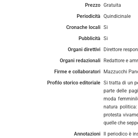
Prezzo
Gratuita
Periodicità
Quindicinale
Cronache locali
Si
Pubblicità
Si
Organi direttivi
Direttore respon
Organi redazionali
Redattore e ammi
Firme e collaboratori
Mazzucchi Pancraz
Profilo storico editoriale
Si tratta di un 
parte delle pag
moda femminile
natura politica
protesta vivamen
quelle che seppe
Annotazioni
Il periodico è i