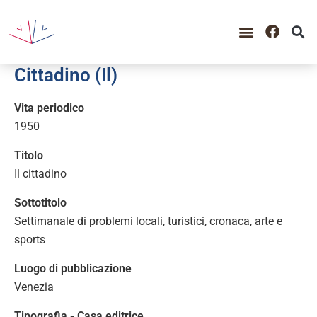
GUIDA ALLA CONSULTAZIO
CATALOGO COMPLETO
PERIODO STORICO
Cittadino (Il)
Vita periodico
1950
Titolo
Il cittadino
Sottotitolo
Settimanale di problemi locali, turistici, cronaca, arte e
sports
Luogo di pubblicazione
Venezia
Tipografia - Casa editrice