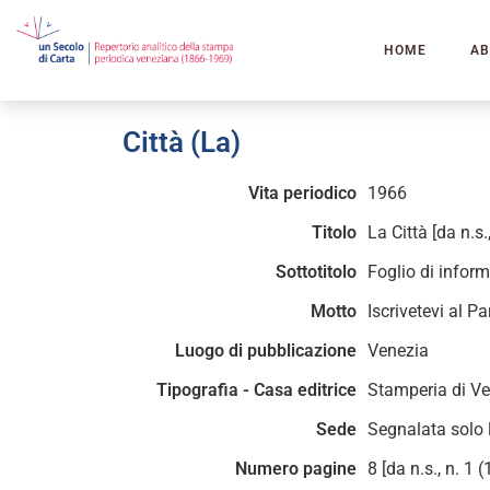
HOME
AB
Città (La)
Vita periodico
1966
Titolo
La Città [da n.s
Sottotitolo
Foglio di inform
Motto
Iscrivetevi al P
Luogo di pubblicazione
Venezia
Tipografia - Casa editrice
Stamperia di V
Sede
Segnalata solo 
Numero pagine
8 [da n.s., n. 1 