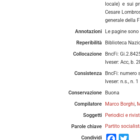
locale) e sui pr
Cesare Lombroso
generale della F
Annotazioni
Le pagine sono 
Reperibilità
Biblioteca Nazio
Collocazione
BncFi: Gi.2.842
Iveser: Acc, b. 2
Consistenza
BncFi: numero s
Iveser: n.s., n. 
Conservazione
Buona
Compilatore
Marco Borghi
,
M
Soggetti
Periodici e rivis
Partito socialist
Parole chiave
Face
Tw
Condividi