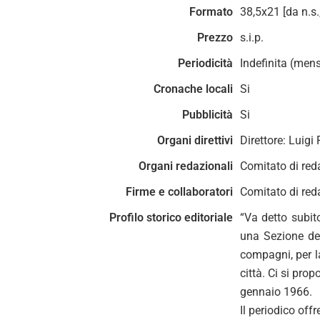
Formato
38,5x21 [da n.s.
Prezzo
s.i.p.
Periodicità
Indefinita (mens
Cronache locali
Si
Pubblicità
Si
Organi direttivi
Direttore: Luigi
Organi redazionali
Comitato di reda
Firme e collaboratori
Comitato di reda
Profilo storico editoriale
“Va detto subit
una Sezione del 
compagni, per l
città. Ci si pro
gennaio 1966.
Il periodico offr