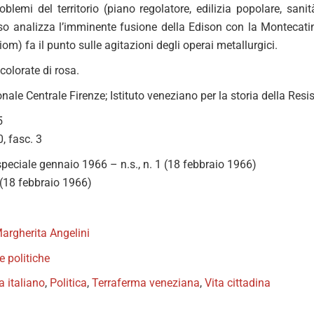
oblemi del territorio (piano regolatore, edilizia popolare, sanit
 analizza l’imminente fusione della Edison con la Montecatini,
iom) fa il punto sulle agitazioni degli operai metallurgici.
colorate di rosa.
nale Centrale Firenze; Istituto veneziano per la storia della Re
5
0, fasc. 3
peciale gennaio 1966 – n.s., n. 1 (18 febbraio 1966)
1 (18 febbraio 1966)
argherita Angelini
te politiche
a italiano
,
Politica
,
Terraferma veneziana
,
Vita cittadina
book
itter