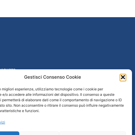
poguerra
Gestisci Consenso Cookie
taliana
le migliori esperienze, utilizziamo tecnologie come i cookie per
e/o accedere alle informazioni del dispositivo. Il consenso a queste
 / Età repubblicana
i permetterà di elaborare dati come il comportamento di navigazione o ID
sto sito. Non acconsentire o ritirare il consenso può influire negativamente
ratteristiche e funzioni.
rtavenezia.it
vizi