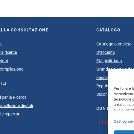
ALLA CONSULTAZIONE
CATALOGO
a
Catalogo completo
la ricerca
Ottocento
zioni
Età giolittiana
i compilazione
Grande Guerra e do
Fascismo
ILI
Repubblica Sociale I
Per fornire 
memorizzare 
Secondo dopoguerra
 per la Ricerca
tecnologie c
unici su que
 collezioni digitali
CONTATTI
su alcune ca
 e repertori
info@unsecolodica
Gestisci ser