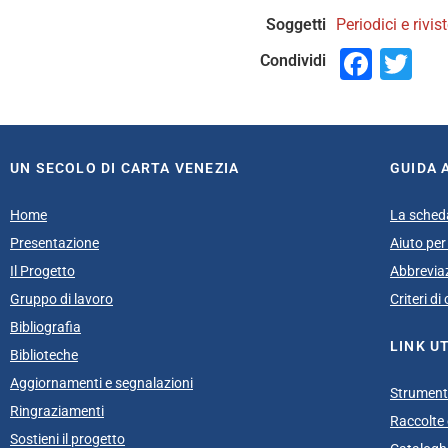
Soggetti
Periodici e rivist
Face
Tw
Condividi
UN SECOLO DI CARTA VENEZIA
GUIDA 
Home
La sched
Presentazione
Aiuto per 
Il Progetto
Abbrevia
Gruppo di lavoro
Criteri d
Bibliografia
LINK UT
Biblioteche
Aggiornamenti e segnalazioni
Strumenti
Ringraziamenti
Raccolte e
Sostieni il progetto