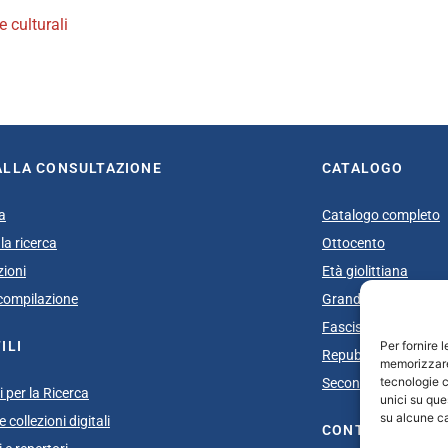
e culturali
book
itter
ALLA CONSULTAZIONE
CATALOGO
a
Catalogo completo
la ricerca
Ottocento
zioni
Età giolittiana
i compilazione
Grande Guerra e do
Fascismo
Per fornire 
ILI
Repubblica Sociale I
memorizzare 
tecnologie c
Secondo dopoguerra
 per la Ricerca
unici su que
su alcune ca
 collezioni digitali
CONTATTI