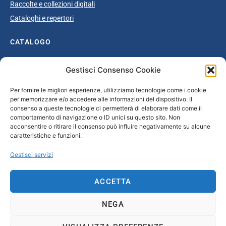
Raccolte e collezioni digitali
Cataloghi e repertori
CATALOGO
Catalogo completo
Gestisci Consenso Cookie
Ottocento
Per fornire le migliori esperienze, utilizziamo tecnologie come i cookie
Età giolittiana
per memorizzare e/o accedere alle informazioni del dispositivo. Il
Grande Guerra e dopoguerra
consenso a queste tecnologie ci permetterà di elaborare dati come il
comportamento di navigazione o ID unici su questo sito. Non
Fascismo
acconsentire o ritirare il consenso può influire negativamente su alcune
caratteristiche e funzioni.
Repubblica Sociale Italiana
Secondo dopoguerra / Età repubblicana
Gestisci servizi
CONTATTI
ACCETTA
info@unsecolodicartavenezia.it
NEGA