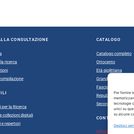
book
itter
ALLA CONSULTAZIONE
CATALOGO
a
Catalogo completo
la ricerca
Ottocento
zioni
Età giolittiana
i compilazione
Grande Guerra e do
Fascismo
Per fornire 
ILI
Repubblica Sociale I
memorizzare 
tecnologie c
Secondo dopoguerra
 per la Ricerca
unici su que
su alcune ca
 collezioni digitali
CONTATTI
 e repertori
Gestisci ser
info@unsecolodica