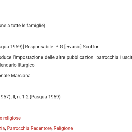
ione a tutte le famiglie)
Pasqua 1959)] Responsabile: P. G.[ervasio] Scoffon
roduce l’impostazione delle altre pubblicazioni parrocchiali uscit
lendario liturgico.
onale Marciana
o 1957); II, n. 1-2 (Pasqua 1959)
te religiose
zia
,
Parrocchia Redentore
,
Religione