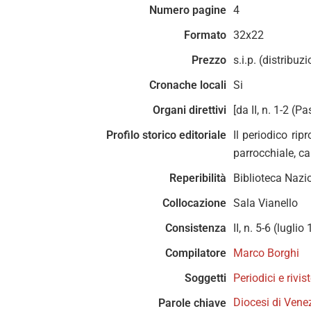
Numero pagine
4
Formato
32x22
Prezzo
s.i.p. (distribuz
Cronache locali
Si
Organi direttivi
[da II, n. 1-2 (
Profilo storico editoriale
Il periodico rip
parrocchiale, ca
Reperibilità
Biblioteca Nazi
Collocazione
Sala Vianello
Consistenza
II, n. 5-6 (lugli
Compilatore
Marco Borghi
Soggetti
Periodici e rivis
Diocesi di Vene
Parole chiave