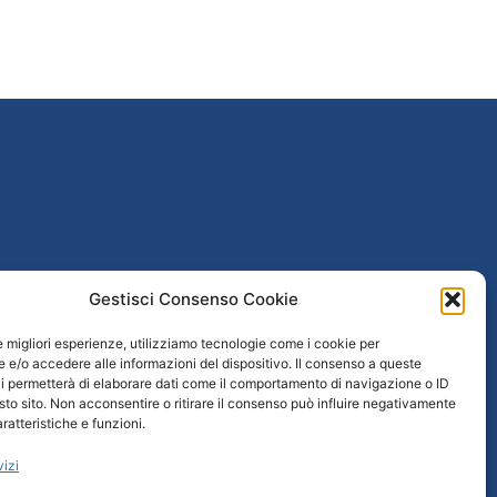
poguerra
Gestisci Consenso Cookie
le migliori esperienze, utilizziamo tecnologie come i cookie per
taliana
e/o accedere alle informazioni del dispositivo. Il consenso a queste
i permetterà di elaborare dati come il comportamento di navigazione o ID
 / Età repubblicana
sto sito. Non acconsentire o ritirare il consenso può influire negativamente
ratteristiche e funzioni.
vizi
rtavenezia.it