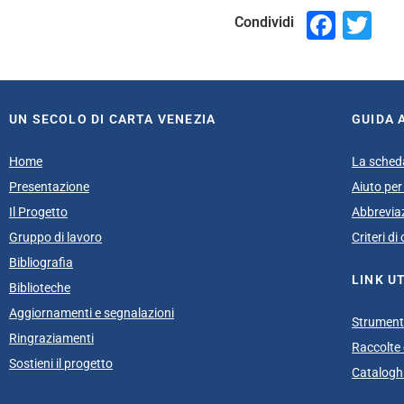
Face
Tw
Condividi
UN SECOLO DI CARTA VENEZIA
GUIDA 
Home
La sched
Presentazione
Aiuto per 
Il Progetto
Abbrevia
Gruppo di lavoro
Criteri d
Bibliografia
LINK UT
Biblioteche
Aggiornamenti e segnalazioni
Strumenti
Ringraziamenti
Raccolte e
Sostieni il progetto
Cataloghi