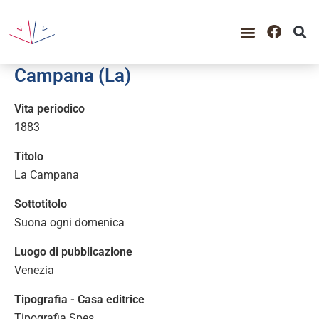
GUIDA ALLA CONSULTAZIO
CATALOGO COMPLETO
PERIODO STORICO
Campana (La)
Vita periodico
1883
Titolo
La Campana
Sottotitolo
Suona ogni domenica
Luogo di pubblicazione
Venezia
Tipografia - Casa editrice
Tipografia Spes