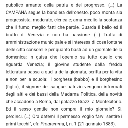
pubblico amante della patria e del progresso. (…) La
CAMPANA segue la bandiera dell’onesto, poco monta sia
progressista, moderato, clericale; ama meglio la sostanza
che il fumo; meglio fatti che parole. Guarda il bello ed il
brutto di Venezia e non ha passione. (…) Tratta di
amministrazione municipale e si interessa di cose lontane
delle città consorelle per quanto basti ad un giornale della
domenica; in guisa che l’operaio sa tutto quello che
riguarda Venezia; il giovine studente dalla fredda
letteratura passa a quella della giornata, scritta per la vita
e non per la scuola: il borghese (babbo) e il borghesino
(figlio), il signore del sangue patrizio vengono informati
degli alti e dei bassi della Madama Politica, della novità
che accadono a Roma, dal palazzo Brazzi a Montecitorio.
Ed il sesso gentile non compra il mio giornale? Si,
perdinci. (…) Ora datemi il permesso voglio farvi sentire i
primi tocchi”, cfr.
Programma
, I, n. 1 (21 gennaio 1883).