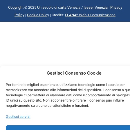
Copyright © 2025 Un secolo di carta Venezia /
Iveser Venezia
|
Privacy
Policy
|
Cookie Policy
| Credits:
ELAN42 Web + Comunicazione
Gestisci Consenso Cookie
Per fornire le migliori esperienze, utilizziamo tecnologie come i cookie per
memorizzare e/o accedere alle informazioni del dispositivo. Il consenso a qu
tecnologie ci permetterà di elaborare dati come il comportamento di navigaz
ID unici su questo sito. Non acconsentire o ritirare il consenso può influire
negativamente su alcune caratteristiche e funzioni.
Gestisci servizi