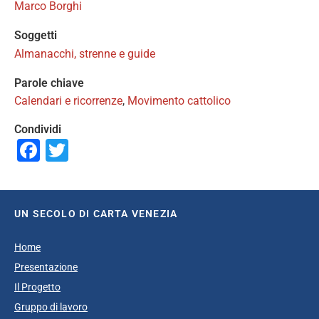
Marco Borghi
Soggetti
Almanacchi, strenne e guide
Parole chiave
Calendari e ricorrenze
,
Movimento cattolico
Condividi
Facebook
Twitter
UN SECOLO DI CARTA VENEZIA
Home
Presentazione
Il Progetto
Gruppo di lavoro