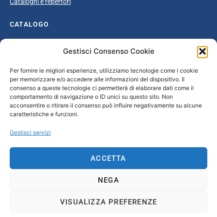
Cataloghi e repertori
CATALOGO
Catalogo completo
Gestisci Consenso Cookie
Ottocento
Per fornire le migliori esperienze, utilizziamo tecnologie come i cookie
Età giolittiana
per memorizzare e/o accedere alle informazioni del dispositivo. Il
Grande Guerra e dopoguerra
consenso a queste tecnologie ci permetterà di elaborare dati come il
comportamento di navigazione o ID unici su questo sito. Non
Fascismo
acconsentire o ritirare il consenso può influire negativamente su alcune
caratteristiche e funzioni.
Repubblica Sociale Italiana
Secondo dopoguerra / Età repubblicana
Gestisci servizi
CONTATTI
ACCETTA
info@unsecolodicartavenezia.it
NEGA
VISUALIZZA PREFERENZE
Copyright © 2025 Un secolo di carta Venezia /
Iveser Venezia
|
Privacy