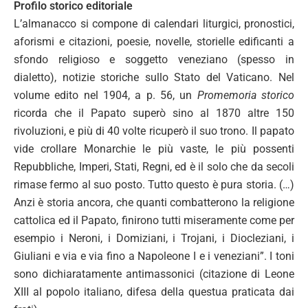
Profilo storico editoriale
L’almanacco si compone di calendari liturgici, pronostici,
aforismi e citazioni, poesie, novelle, storielle edificanti a
sfondo religioso e soggetto veneziano (spesso in
dialetto), notizie storiche sullo Stato del Vaticano. Nel
volume edito nel 1904, a p. 56, un
Promemoria storico
ricorda che il Papato superò sino al 1870 altre 150
rivoluzioni, e più di 40 volte ricuperò il suo trono. Il papato
vide crollare Monarchie le più vaste, le più possenti
Repubbliche, Imperi, Stati, Regni, ed è il solo che da secoli
rimase fermo al suo posto. Tutto questo è pura storia. (…)
Anzi è storia ancora, che quanti combatterono la religione
cattolica ed il Papato, finirono tutti miseramente come per
esempio i Neroni, i Domiziani, i Trojani, i Diocleziani, i
Giuliani e via e via fino a Napoleone I e i veneziani”. I toni
sono dichiaratamente antimassonici (citazione di Leone
XIII al popolo italiano, difesa della questua praticata dai