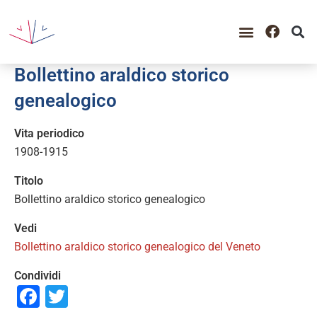
GUIDA ALLA CONSULTAZIO
CATALOGO COMPLETO
PERIODO STORICO
Bollettino araldico storico
genealogico
Vita periodico
1908-1915
Titolo
Bollettino araldico storico genealogico
Vedi
Bollettino araldico storico genealogico del Veneto
Condividi
Facebook
Twitter