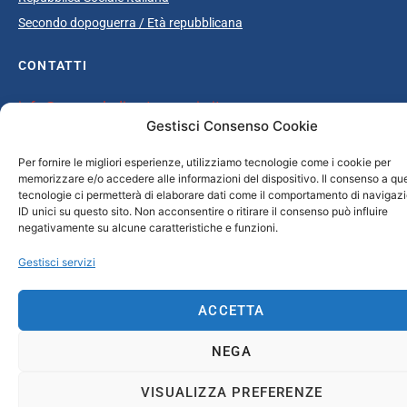
Secondo dopoguerra / Età repubblicana
CONTATTI
info@unsecolodicartavenezia.it
Gestisci Consenso Cookie
Per fornire le migliori esperienze, utilizziamo tecnologie come i cookie per
memorizzare e/o accedere alle informazioni del dispositivo. Il consenso a qu
Copyright © 2025 Un secolo di carta Venezia /
Iveser Venezia
|
Privacy
tecnologie ci permetterà di elaborare dati come il comportamento di navigaz
Policy
|
Cookie Policy
| Credits:
ELAN42 Web + Comunicazione
ID unici su questo sito. Non acconsentire o ritirare il consenso può influire
negativamente su alcune caratteristiche e funzioni.
Gestisci servizi
ACCETTA
NEGA
VISUALIZZA PREFERENZE