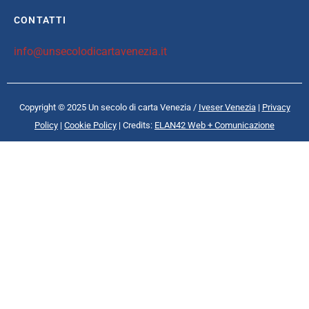
CONTATTI
info@unsecolodicartavenezia.it
Copyright © 2025 Un secolo di carta Venezia /
Iveser Venezia
|
Privacy
Policy
|
Cookie Policy
| Credits:
ELAN42 Web + Comunicazione