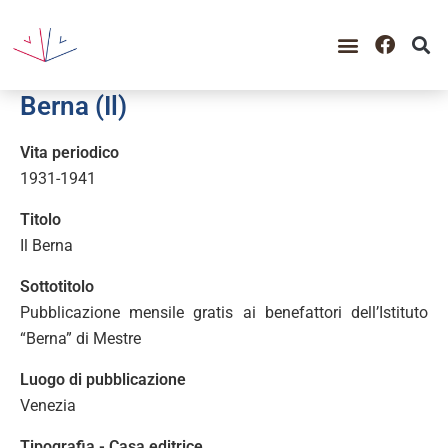
GUIDA ALLA CONSULTAZIO
CATALOGO COMPLETO
PERIODO STORICO
Berna (Il)
Vita periodico
1931-1941
Titolo
Il Berna
Sottotitolo
Pubblicazione mensile gratis ai benefattori dell’Istituto
“Berna” di Mestre
Luogo di pubblicazione
Venezia
Tipografia - Casa editrice