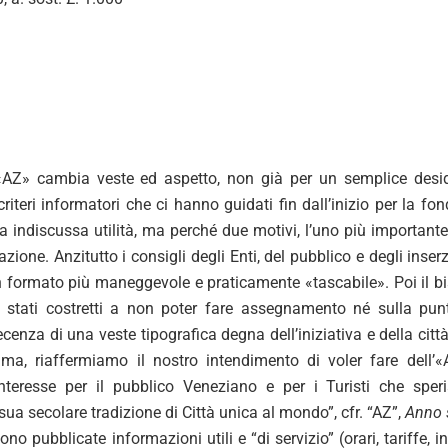
’«AZ» cambia veste ed aspetto, non già per un semplice desid
riteri informatori che ci hanno guidati fin dall’inizio per la f
 indiscussa utilità, ma perché due motivi, l’uno più importante 
zione. Anzitutto i consigli degli Enti, del pubblico e degli inserz
n formato più maneggevole e praticamente «tascabile». Poi il bi
stati costretti a non poter fare assegnamento né sulla puntu
ecenza di una veste tipografica degna dell’iniziativa e della citt
ma, riaffermiamo il nostro intendimento di voler fare dell’
nteresse per il pubblico Veneziano e per i Turisti che sper
ua secolare tradizione di Città unica al mondo”, cfr. “AZ”,
Anno 
no pubblicate informazioni utili e “di servizio” (orari, tariffe, ind