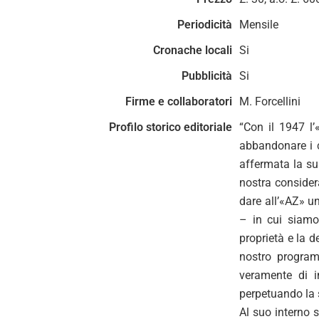
Periodicità
Mensile
Cronache locali
Si
Pubblicità
Si
Firme e collaboratori
M. Forcellini
Profilo storico editoriale
“Con il 1947 l
abbandonare i c
affermata la sua
nostra considera
dare all’«AZ» u
– in cui siamo 
proprietà e la d
nostro program
veramente di i
perpetuando la s
Al suo interno so