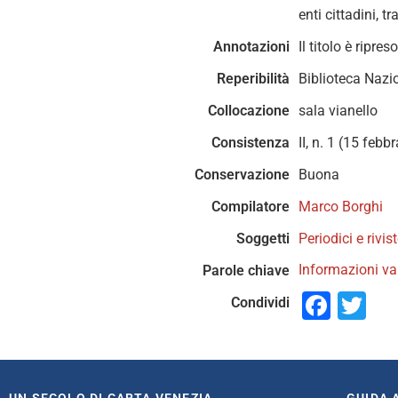
enti cittadini, 
Annotazioni
Il titolo è ripre
Reperibilità
Biblioteca Nazi
Collocazione
sala vianello
Consistenza
II, n. 1 (15 feb
Conservazione
Buona
Compilatore
Marco Borghi
Soggetti
Periodici e rivi
Informazioni va
Parole chiave
Face
Tw
Condividi