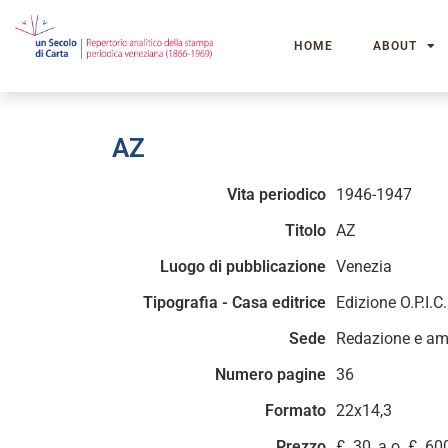
HOME
ABOUT
AZ
Vita periodico
1946-1947
Titolo
AZ
Luogo di pubblicazione
Venezia
Tipografia - Casa editrice
Edizione O.P.I.C
Sede
Redazione e am
Numero pagine
36
Formato
22x14,3
Prezzo
£. 30, a.o. £. 60