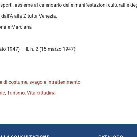
trasporti, assieme al calendario delle manifestazioni culturali e 
so dall’A alla Z tutta Venezia.
onale Marciana
braio 1947) – II, n. 2 (15 marzo 1947)
ste di costume, svago e intrattenimento
rie
,
Turismo
,
Vita cittadina
book
itter