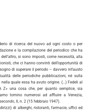
erio di ricerca del nuovo ad ogni costo o per
ondazione e la compilazione del periodico che ha
dell’altro, si sono imposti, come necessità, alla
ionisti, che ci hanno convinti dell’opportunità di
sogno di superare il periodo – davvero infausto
alità delle periodiche pubblicazioni, né sulla
à nella quale essa ha avuto origine. (…) Fedeli al
«A Z» una cosa che, per quanto semplice, sia
iamo tornino numerosi ad affluire a Venezia,
secondo
, II, n. 2 (15 febbraio 1947).
irizzi) di alberghi, ristoranti, farmacie, uffici ed