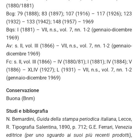
(1880/1881)
Bcg: 79 (1888); 83 (1897); 107 (1916) – 117 (1926); 123
(1932) – 133 (1942); 148 (1957) – 1969
Bqs: I (1881) – VII, n.s., vol. 7, nn. 1-2 (gennaio-dicembre
1969)
Av: s. II, vol. III (1866) – VII, n.s., vol. 7, nn. 1-2 (gennaio-
dicembre 1969)
Fc: s. II, vol. III (1866) – IV (1880/81); I (1881); IV (1884); V
(1886) – XLIV (1927); L (1931) – VII, n.s., vol. 7, nn. 1-2
(gennaio-dicembre 1969)
Conservazione
Buona (Bnm)
Studi e bibliografia
N. Bernardini,
Guida della stampa periodica italiana
, Lecce,
R. Tipografia Salentina, 1890, p. 712; G.E. Ferrari,
Venezia
editrice (per uno sguardo ai suoi più recenti prodotti)
,