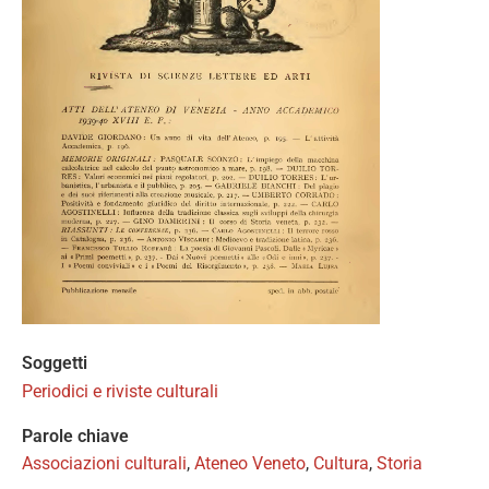
Soggetti
Periodici e riviste culturali
Parole chiave
Associazioni culturali
,
Ateneo Veneto
,
Cultura
,
Storia