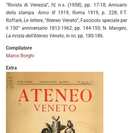
“Rivista di Venezia”, IV, n.s. (1958), pp. 17-18;
Annuario
della stampa. Anno III 1919
, Roma 1919, p. 228; F.T.
Roffarè,
Le lettere
, “Ateneo Veneto”, Fascicolo speciale per
il 150° anniversario 1812-1962, pp. 144-155; N. Mangini,
La rivista dell’Ateneo Veneto
, in
Ivi
, pp. 180-186.
Compilatore
Marco Borghi
Extra