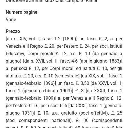
Direzione e amministrazione: campo S. Fantin
Numero pagine
Varie
Prezzo
[da s. XIV, vol. I, fasc. 1-2 (1890)] un fasc. £. 2, a. per
Venezia e il Regno £. 20, per l’estero £. 24, per soci, Istituti
Educativi, Corpi morali £. 12, a.s. £. 10 (da gennaio a
giugno) [da s. XVII, vol. II, fasc. 4-6 (aprile giugno 1883)]
a. per soci £. 12, per Corpi morali ed istituti £. 10, per gli
altri a.a. £. 20, a.s. £. 10 (semestrale) [da XIX, vol. I, fasc. 1
(gennaio-febbraio 1896)] un fasc. £. 3,50 [da XXVI, vol. 1,
fasc. 1 (gennaio-febbraio 1903)] £. 3 [da XXXII, fasc. 1
(gennaio-febbraio 1909)] a. per Venezia e il Regno £. 12,
per l’estero £. 16, per i soci £. 6 [da CXXII, fasc. 1 (gennaio-
giugno 1931)] £. 10, a.a. gratuito (soci effettivi), £. 25
(soci corrispondenti nazionali), £. 30 (corrispondenti
esteri), £. £. 50 (non soci italiani), 60 (non soci esteri) [da