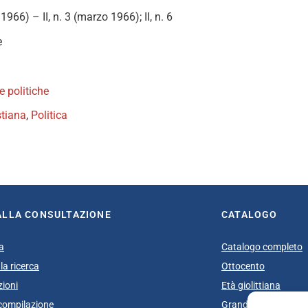
o 1966) – II, n. 3 (marzo 1966); II, n. 6
e
te politiche
stiana
,
Politica
book
itter
ALLA CONSULTAZIONE
CATALOGO
a
Catalogo completo
la ricerca
Ottocento
zioni
Età giolittiana
i compilazione
Grande Guerra e do