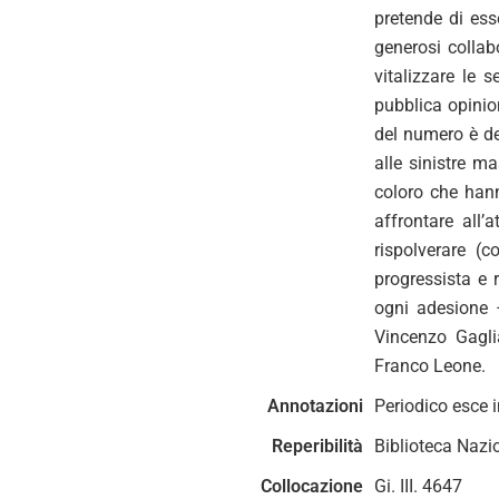
pretende di ess
generosi collabo
vitalizzare le 
pubblica opinion
del numero è ded
alle sinistre m
coloro che hann
affrontare all’
rispolverare (
progressista e 
ogni adesione –
Vincenzo Gaglia
Franco Leone.
Annotazioni
Periodico esce in
Reperibilità
Biblioteca Nazi
Collocazione
Gi. III. 4647