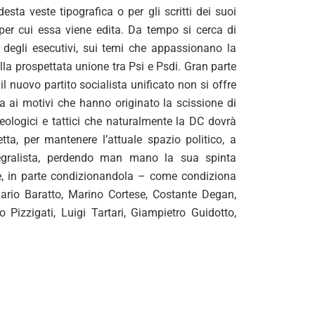
ta veste tipografica o per gli scritti dei suoi
i per cui essa viene edita. Da tempo si cerca di
to degli esecutivi, sui temi che appassionano la
lla prospettata unione tra Psi e Psdi. Gran parte
l nuovo partito socialista unificato non si offre
za ai motivi che hanno originato la scissione di
eologici e tattici che naturalmente la DC dovrà
etta, per mantenere l’attuale spazio politico, a
ntegralista, perdendo man mano la sua spinta
be, in parte condizionandola – come condiziona
ario Baratto, Marino Cortese, Costante Degan,
Pizzigati, Luigi Tartari, Giampietro Guidotto,