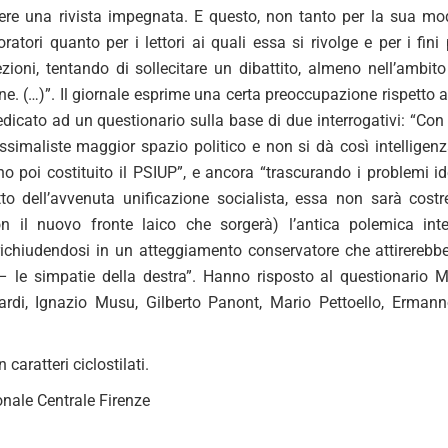
ere una rivista impegnata. E questo, non tanto per la sua modes
ratori quanto per i lettori ai quali essa si rivolge e per i fin
sezioni, tentando di sollecitare un dibattito, almeno nell’ambi
e. (…)”. Il giornale esprime una certa preoccupazione rispetto a
icato ad un questionario sulla base di due interrogativi: “Con i
assimaliste maggior spazio politico e non si dà così intelligen
o poi costituito il PSIUP”, e ancora “trascurando i problemi id
atto dell’avvenuta unificazione socialista, essa non sarà costr
con il nuovo fronte laico che sorgerà) l’antica polemica i
richiudendosi in un atteggiamento conservatore che attirereb
 le simpatie della destra”. Hanno risposto al questionario M
rdi, Ignazio Musu, Gilberto Panont, Mario Pettoello, Ermanno 
 caratteri ciclostilati.
onale Centrale Firenze