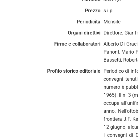
Prezzo
s.i.p.
Periodicità
Mensile
Organi direttivi
Direttore: Gianf
Firme e collaboratori
Alberto Di Grac
Panont, Mario Pe
Bassetti, Robert
Profilo storico editoriale
Periodico di inf
convegni tenuti
numero è pubblic
1965). Il n. 3 (
occupa all’unifi
anno. Nell’otto
frontiera J.F. K
12 giugno, alcun
i convegni di 