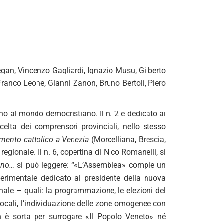
egan, Vincenzo Gagliardi, Ignazio Musu, Gilberto
Franco Leone, Gianni Zanon, Bruno Bertoli, Piero
erno al mondo democristiano. Il n. 2 è dedicato ai
elta dei comprensori provinciali, nello stesso
imento cattolico a Venezia
(Morcelliana, Brescia,
gionale. Il n. 6, copertina di Nico Romanelli, si
nno…
si può leggere: “«L’Assemblea» compie un
perimentale dedicato al presidente della nuova
ionale – quali: la programmazione, le elezioni del
 Locali, l’individuazione delle zone omogenee con
n è sorta per surrogare «Il Popolo Veneto» né