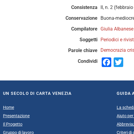
Consistenza
II, n. 2 (febbrai
Conservazione
Buona-mediocr
Compilatore
Giulia Albanese
Soggetti
Periodici e rivis
Democrazia cri
Parole chiave
Face
Tw
Condividi
UN SECOLO DI CARTA VENEZIA
GUIDA 
Home
La sched
Presentazione
Aiuto per 
Il Progetto
Abbrevia
Gruppo di lavoro
Criteri d