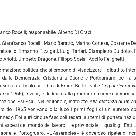
ranco Rocelli; responsabile: Alberto Di Graci
i, Gianfranco Rocelli, Mario Baratto, Marino Cortese, Costante D
ttoello, Ermanno Pizzigati, Luigi Tartari, Giampietro Guidotto, 
o Ariotti, Umberto Dragone, Filippo Scelsi, Adolfo Felighetti
ormazione politica che si propone di vivacizzare il dibattito int
 dalla Democrazia Cristiana a Caorle e Portogruaro, per la sc
ato un articolo sul libro di Bruno Bertoli sulle
Origini del mov
marzo 1966), invece, è dedicato alla programmazione economica re
cazione Psi-Psdi. Nell’editoriale, intitolato
Alla distanza di un a
bre del 1965 venivano alla luce i primi fogli di un numero s
ennedy. Poi altri cinque fascicoli redatti su temi di portata naz
i aspetti del mondo del lavoro – e provinciale – quali: gli Enti
Caorle e Portogruaro. «L’Assemblea» è doveroso ripeterlo, no