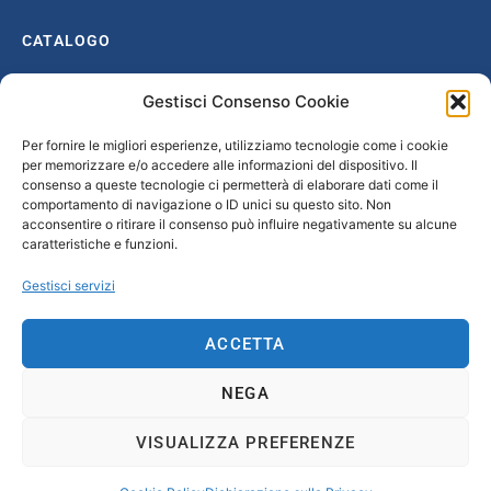
CATALOGO
Catalogo completo
Gestisci Consenso Cookie
Ottocento
Per fornire le migliori esperienze, utilizziamo tecnologie come i cookie
Età giolittiana
per memorizzare e/o accedere alle informazioni del dispositivo. Il
Grande Guerra e dopoguerra
consenso a queste tecnologie ci permetterà di elaborare dati come il
comportamento di navigazione o ID unici su questo sito. Non
Fascismo
acconsentire o ritirare il consenso può influire negativamente su alcune
caratteristiche e funzioni.
Repubblica Sociale Italiana
Secondo dopoguerra / Età repubblicana
Gestisci servizi
CONTATTI
ACCETTA
info@unsecolodicartavenezia.it
NEGA
VISUALIZZA PREFERENZE
Copyright © 2025 Un secolo di carta Venezia /
Iveser Venezia
|
Privacy