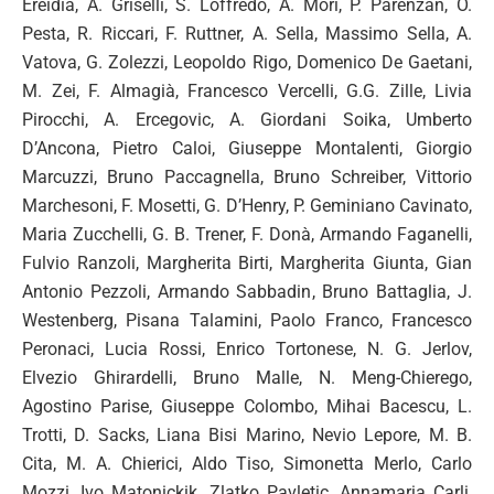
Ereidia, A. Griselli, S. Loffredo, A. Mori, P. Parenzan, O.
Pesta, R. Riccari, F. Ruttner, A. Sella, Massimo Sella, A.
Vatova, G. Zolezzi, Leopoldo Rigo, Domenico De Gaetani,
M. Zei, F. Almagià, Francesco Vercelli, G.G. Zille, Livia
Pirocchi, A. Ercegovic, A. Giordani Soika, Umberto
D’Ancona, Pietro Caloi, Giuseppe Montalenti, Giorgio
Marcuzzi, Bruno Paccagnella, Bruno Schreiber, Vittorio
Marchesoni, F. Mosetti, G. D’Henry, P. Geminiano Cavinato,
Maria Zucchelli, G. B. Trener, F. Donà, Armando Faganelli,
Fulvio Ranzoli, Margherita Birti, Margherita Giunta, Gian
Antonio Pezzoli, Armando Sabbadin, Bruno Battaglia, J.
Westenberg, Pisana Talamini, Paolo Franco, Francesco
Peronaci, Lucia Rossi, Enrico Tortonese, N. G. Jerlov,
Elvezio Ghirardelli, Bruno Malle, N. Meng-Chierego,
Agostino Parise, Giuseppe Colombo, Mihai Bacescu, L.
Trotti, D. Sacks, Liana Bisi Marino, Nevio Lepore, M. B.
Cita, M. A. Chierici, Aldo Tiso, Simonetta Merlo, Carlo
Mozzi, Ivo Matonickik, Zlatko Pavletic, Annamaria Carli,