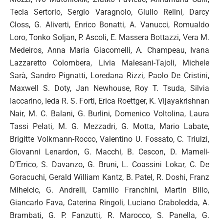
Tecla Sertorio, Sergio Varagnolo, Giulio Relini, Darcy
Closs, G. Aliverti, Enrico Bonatti, A. Vanucci, Romualdo
Loro, Tonko Soljan, P. Ascoli, E. Massera Bottazzi, Vera M.
Medeiros, Anna Maria Giacomelli, A. Champeau, Ivana
Lazzaretto Colombera, Livia Malesani-Tajoli, Michele
Sarà, Sandro Pignatti, Loredana Rizzi, Paolo De Cristini,
Maxwell S. Doty, Jan Newhouse, Roy T. Tsuda, Silvia
Iaccarino, Ieda R. S. Forti, Erica Roettger, K. Vijayakrishnan
Nair, M. C. Balani, G. Burlini, Domenico Voltolina, Laura
Tassi Pelati, M. G. Mezzadri, G. Motta, Mario Labate,
Brigitte Volkmann-Rocco, Valentino U. Fossato, C. Triulzi,
Giovanni Lenardon, G. Macchi, B. Cescon, D. Mameli-
D’Errico, S. Davanzo, G. Bruni, L. Coassini Lokar, C. De
Goracuchi, Gerald William Kantz, B. Patel, R. Doshi, Franz
Mihelcic, G. Andrelli, Camillo Franchini, Martin Bilio,
Giancarlo Fava, Caterina Ringoli, Luciano Craboledda, A.
Brambati, G. P. Fanzutti, R. Marocco, S. Panella, G.