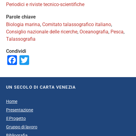
Periodici e riviste tecnico-scientifiche
Parole chiave
Biologia marina
,
Comitato talassografico italiano
,
Consiglio nazionale delle ricerche
,
Oceanografia
,
Pesca
,
Talassografia
Condividi
Facebook
Twitter
UN SECOLO DI CARTA VENEZIA
Home
Presentazione
Il Progetto
Gruppo di lavoro
Bibliografia