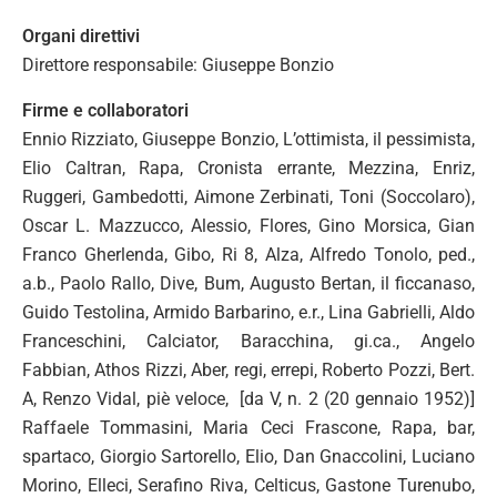
Organi direttivi
Direttore responsabile: Giuseppe Bonzio
Firme e collaboratori
Ennio Rizziato, Giuseppe Bonzio, L’ottimista, il pessimista,
Elio Caltran, Rapa, Cronista errante, Mezzina, Enriz,
Ruggeri, Gambedotti, Aimone Zerbinati, Toni (Soccolaro),
Oscar L. Mazzucco, Alessio, Flores, Gino Morsica, Gian
Franco Gherlenda, Gibo, Ri 8, Alza, Alfredo Tonolo, ped.,
a.b., Paolo Rallo, Dive, Bum, Augusto Bertan, il ficcanaso,
Guido Testolina, Armido Barbarino, e.r., Lina Gabrielli, Aldo
Franceschini, Calciator, Baracchina, gi.ca., Angelo
Fabbian, Athos Rizzi, Aber, regi, errepi, Roberto Pozzi, Bert.
A, Renzo Vidal, piè veloce, [da V, n. 2 (20 gennaio 1952)]
Raffaele Tommasini, Maria Ceci Frascone, Rapa, bar,
spartaco, Giorgio Sartorello, Elio, Dan Gnaccolini, Luciano
Morino, Elleci, Serafino Riva, Celticus, Gastone Turenubo,