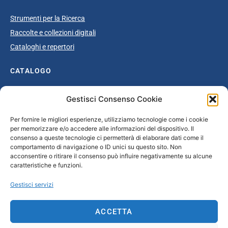
Strumenti per la Ricerca
Raccolte e collezioni digitali
Cataloghi e repertori
CATALOGO
Catalogo completo
Gestisci Consenso Cookie
Ottocento
Per fornire le migliori esperienze, utilizziamo tecnologie come i cookie
Età giolittiana
per memorizzare e/o accedere alle informazioni del dispositivo. Il
Grande Guerra e dopoguerra
consenso a queste tecnologie ci permetterà di elaborare dati come il
comportamento di navigazione o ID unici su questo sito. Non
Fascismo
acconsentire o ritirare il consenso può influire negativamente su alcune
caratteristiche e funzioni.
Repubblica Sociale Italiana
Secondo dopoguerra / Età repubblicana
Gestisci servizi
CONTATTI
ACCETTA
info@unsecolodicartavenezia.it