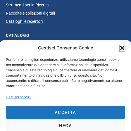
Strumenti per la Ricerca
Raccolte e collezioni digitali
Cataloghi e repertori
CATALOGO
Gestisci Consenso Cookie
Catalogo completo
Ottocento
Per fornire le migliori esperienze, utilizziamo tecnologie come i cookie
per memorizzare e/o accedere alle informazioni del dispositivo. Il
Età giolittiana
consenso a queste tecnologie ci permetterà di elaborare dati come il
Grande Guerra e dopoguerra
comportamento di navigazione o ID unici su questo sito. Non
acconsentire o ritirare il consenso può influire negativamente su alcune
Fascismo
caratteristiche e funzioni.
Repubblica Sociale Italiana
Gestisci servizi
Secondo dopoguerra / Età repubblicana
ACCETTA
CONTATTI
NEGA
info@unsecolodicartavenezia.it