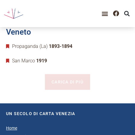
GUIDA ALLA CONSULTAZIO
CATALOGO COMPLETO
PERIODO STORICO
Veneto
Propaganda (La)
1893-1894
San Marco
1919
CARICA DI PIÙ
UN SECOLO DI CARTA VENEZIA
Home