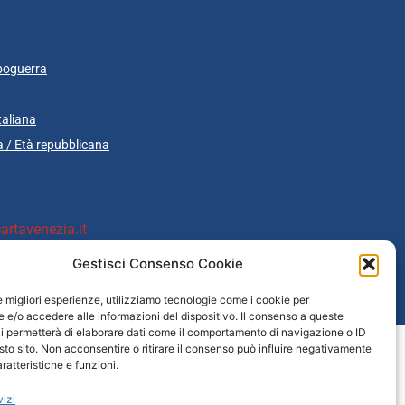
poguerra
taliana
 / Età repubblicana
rtavenezia.it
Gestisci Consenso Cookie
le migliori esperienze, utilizziamo tecnologie come i cookie per
cazione
e/o accedere alle informazioni del dispositivo. Il consenso a queste
i permetterà di elaborare dati come il comportamento di navigazione o ID
sto sito. Non acconsentire o ritirare il consenso può influire negativamente
ratteristiche e funzioni.
vizi