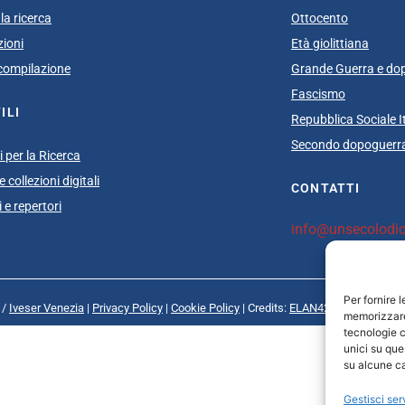
la ricerca
Ottocento
zioni
Età giolittiana
i compilazione
Grande Guerra e do
Fascismo
ILI
Repubblica Sociale I
Secondo dopoguerra
 per la Ricerca
 collezioni digitali
CONTATTI
 e repertori
info@unsecolodica
Per fornire 
 /
Iveser Venezia
|
Privacy Policy
|
Cookie Policy
| Credits:
ELAN42 Web + Comuni
memorizzare 
tecnologie c
unici su que
su alcune ca
Gestisci ser