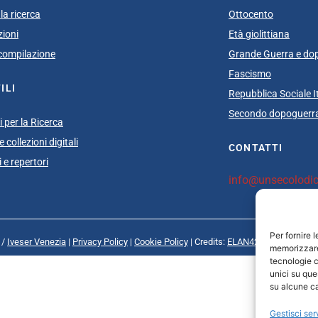
la ricerca
Ottocento
zioni
Età giolittiana
i compilazione
Grande Guerra e do
Fascismo
ILI
Repubblica Sociale I
Secondo dopoguerra
 per la Ricerca
 collezioni digitali
CONTATTI
 e repertori
info@unsecolodica
Per fornire 
 /
Iveser Venezia
|
Privacy Policy
|
Cookie Policy
| Credits:
ELAN42 Web + Comuni
memorizzare 
tecnologie c
unici su que
su alcune ca
Gestisci ser