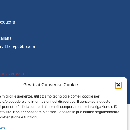
poguerra
taliana
 / Età repubblicana
rtavenezia.it
Gestisci Consenso Cookie
le migliori esperienze, utilizziamo tecnologie come i cookie per
cazione
e/o accedere alle informazioni del dispositivo. Il consenso a queste
i permetterà di elaborare dati come il comportamento di navigazione o ID
sto sito. Non acconsentire o ritirare il consenso può influire negativamente
ratteristiche e funzioni.
vizi