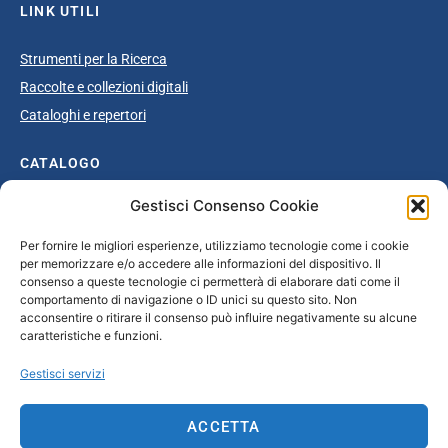
LINK UTILI
Strumenti per la Ricerca
Raccolte e collezioni digitali
Cataloghi e repertori
CATALOGO
Gestisci Consenso Cookie
Catalogo completo
Ottocento
Per fornire le migliori esperienze, utilizziamo tecnologie come i cookie
per memorizzare e/o accedere alle informazioni del dispositivo. Il
Età giolittiana
consenso a queste tecnologie ci permetterà di elaborare dati come il
Grande Guerra e dopoguerra
comportamento di navigazione o ID unici su questo sito. Non
acconsentire o ritirare il consenso può influire negativamente su alcune
Fascismo
caratteristiche e funzioni.
Repubblica Sociale Italiana
Gestisci servizi
Secondo dopoguerra / Età repubblicana
ACCETTA
CONTATTI