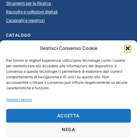
Strumenti per la Ricerca
Raccolte e collezioni digitali
Cataloghi e repertori
CATALOGO
Gestisci Consenso Cookie
Catalogo completo
Ottocento
Per fornire le migliori esperienze, utilizziamo tecnologie come i cookie
per memorizzare e/o accedere alle informazioni del dispositivo. Il
Età giolittiana
consenso a queste tecnologie ci permetterà di elaborare dati come il
Grande Guerra e dopoguerra
comportamento di navigazione o ID unici su questo sito. Non
acconsentire o ritirare il consenso può influire negativamente su alcune
Fascismo
caratteristiche e funzioni.
Repubblica Sociale Italiana
Gestisci servizi
Secondo dopoguerra / Età repubblicana
ACCETTA
CONTATTI
NEGA
info@unsecolodicartavenezia.it