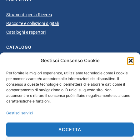
Strumenti per la Ricerca
Raccolte e collezioni digitali
Cataloghi e repertori
CATALOGO
Gestisci Consenso Cookie
Catalogo completo
Ottocento
Per fornire le migliori esperienze, utilizziamo tecnologie come i cookie
per memorizzare e/o accedere alle informazioni del dispositivo. Il
Età giolittiana
consenso a queste tecnologie ci permetterà di elaborare dati come il
Grande Guerra e dopoguerra
comportamento di navigazione o ID unici su questo sito. Non
acconsentire o ritirare il consenso può influire negativamente su alcune
Fascismo
caratteristiche e funzioni.
Repubblica Sociale Italiana
Gestisci servizi
Secondo dopoguerra / Età repubblicana
ACCETTA
CONTATTI