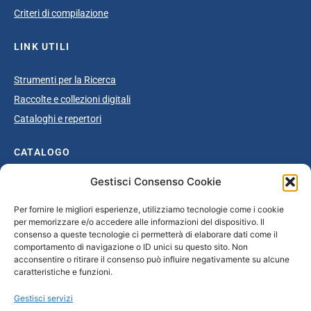
Criteri di compilazione
LINK UTILI
Strumenti per la Ricerca
Raccolte e collezioni digitali
Cataloghi e repertori
CATALOGO
Gestisci Consenso Cookie
Catalogo completo
Ottocento
Per fornire le migliori esperienze, utilizziamo tecnologie come i cookie
per memorizzare e/o accedere alle informazioni del dispositivo. Il
Età giolittiana
consenso a queste tecnologie ci permetterà di elaborare dati come il
Grande Guerra e dopoguerra
comportamento di navigazione o ID unici su questo sito. Non
acconsentire o ritirare il consenso può influire negativamente su alcune
Fascismo
caratteristiche e funzioni.
Repubblica Sociale Italiana
Gestisci servizi
Secondo dopoguerra / Età repubblicana