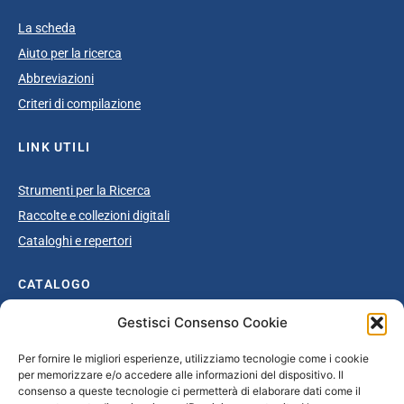
La scheda
Aiuto per la ricerca
Abbreviazioni
Criteri di compilazione
LINK UTILI
Strumenti per la Ricerca
Raccolte e collezioni digitali
Cataloghi e repertori
CATALOGO
Gestisci Consenso Cookie
Catalogo completo
Ottocento
Per fornire le migliori esperienze, utilizziamo tecnologie come i cookie
per memorizzare e/o accedere alle informazioni del dispositivo. Il
Età giolittiana
consenso a queste tecnologie ci permetterà di elaborare dati come il
Grande Guerra e dopoguerra