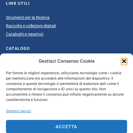
LINK UTILI
Strumenti per la Ricerca
Raccolte e collezioni digitali
Cataloghi e repertori
CATALOGO
Gestisci Consenso Cookie
Catalogo completo
Ottocento
Per fornire le migliori esperienze, utilizziamo tecnologie come i cookie
per memorizzare e/o accedere alle informazioni del dispositivo. Il
Età giolittiana
consenso a queste tecnologie ci permetterà di elaborare dati come il
Grande Guerra e dopoguerra
comportamento di navigazione o ID unici su questo sito. Non
acconsentire o ritirare il consenso può influire negativamente su alcune
Fascismo
caratteristiche e funzioni.
Repubblica Sociale Italiana
Gestisci servizi
Secondo dopoguerra / Età repubblicana
ACCETTA
CONTATTI