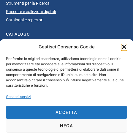
Strumenti per la Ricerca
Raccolte e collezioni digitali
Cataloghi e repertori
CATALOGO
Gestisci Consenso Cookie
Catalogo completo
Ottocento
Per fornire le migliori esperienze, utilizziamo tecnologie come i cookie
per memorizzare e/o accedere alle informazioni del dispositivo. Il
Età giolittiana
consenso a queste tecnologie ci permetterà di elaborare dati come il
Grande Guerra e dopoguerra
comportamento di navigazione o ID unici su questo sito. Non
acconsentire o ritirare il consenso può influire negativamente su alcune
Fascismo
caratteristiche e funzioni.
Repubblica Sociale Italiana
Gestisci servizi
Secondo dopoguerra / Età repubblicana
ACCETTA
CONTATTI
NEGA
info@unsecolodicartavenezia.it