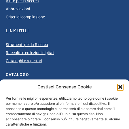
Aiuto per la ricerca
Abbreviazioni
Criteri di compilazione
LINK UTILI
Strumenti per la Ricerca
Raccolte e collezioni digitali
Cataloghi e repertori
CATALOGO
Gestisci Consenso Cookie
Catalogo completo
Ottocento
Per fornire le migliori esperienze, utilizziamo tecnologie come i cookie
per memorizzare e/o accedere alle informazioni del dispositivo. Il
Età giolittiana
consenso a queste tecnologie ci permetterà di elaborare dati come il
Grande Guerra e dopoguerra
comportamento di navigazione o ID unici su questo sito. Non
acconsentire o ritirare il consenso può influire negativamente su alcune
Fascismo
caratteristiche e funzioni.
Repubblica Sociale Italiana