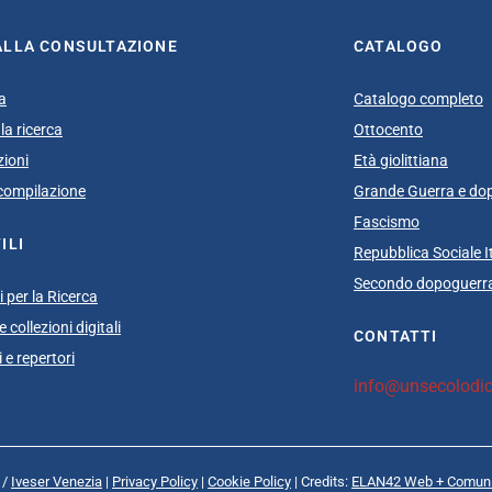
ALLA CONSULTAZIONE
CATALOGO
a
Catalogo completo
la ricerca
Ottocento
zioni
Età giolittiana
i compilazione
Grande Guerra e do
Fascismo
ILI
Repubblica Sociale I
Secondo dopoguerra
 per la Ricerca
 collezioni digitali
CONTATTI
 e repertori
info@unsecolodica
 /
Iveser Venezia
|
Privacy Policy
|
Cookie Policy
| Credits:
ELAN42 Web + Comuni