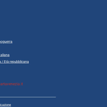
poguerra
taliana
 / Età repubblicana
rtavenezia.it
cazione