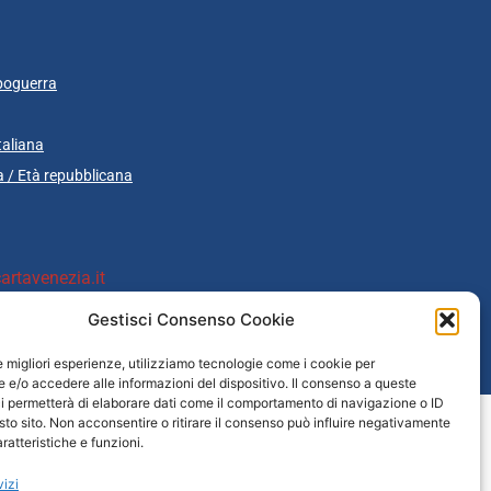
poguerra
taliana
 / Età repubblicana
rtavenezia.it
Gestisci Consenso Cookie
le migliori esperienze, utilizziamo tecnologie come i cookie per
cazione
e/o accedere alle informazioni del dispositivo. Il consenso a queste
i permetterà di elaborare dati come il comportamento di navigazione o ID
sto sito. Non acconsentire o ritirare il consenso può influire negativamente
ratteristiche e funzioni.
vizi