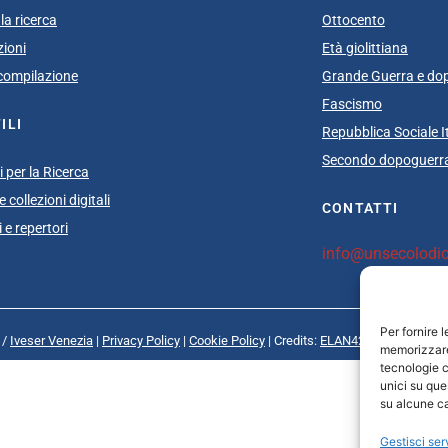
la ricerca
Ottocento
zioni
Età giolittiana
i compilazione
Grande Guerra e do
Fascismo
ILI
Repubblica Sociale I
Secondo dopoguerra
 per la Ricerca
 collezioni digitali
CONTATTI
 e repertori
info@unsecolodica
Per fornire 
 /
Iveser Venezia
|
Privacy Policy
|
Cookie Policy
| Credits:
ELAN42 Web + Comuni
memorizzare 
tecnologie c
unici su que
su alcune ca
Gestisci ser