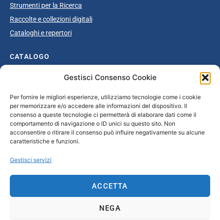
Strumenti per la Ricerca
Raccolte e collezioni digitali
Cataloghi e repertori
CATALOGO
Gestisci Consenso Cookie
Catalogo completo
Ottocento
Per fornire le migliori esperienze, utilizziamo tecnologie come i cookie
per memorizzare e/o accedere alle informazioni del dispositivo. Il
Età giolittiana
consenso a queste tecnologie ci permetterà di elaborare dati come il
Grande Guerra e dopoguerra
comportamento di navigazione o ID unici su questo sito. Non
acconsentire o ritirare il consenso può influire negativamente su alcune
Fascismo
caratteristiche e funzioni.
Repubblica Sociale Italiana
Gestisci servizi
Secondo dopoguerra / Età repubblicana
ACCETTA
CONTATTI
NEGA
info@unsecolodicartavenezia.it