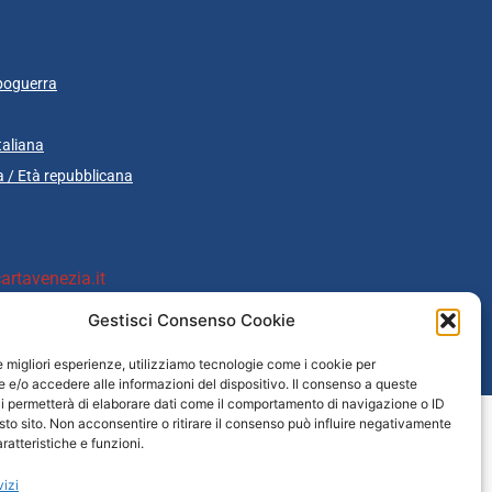
poguerra
taliana
 / Età repubblicana
rtavenezia.it
Gestisci Consenso Cookie
le migliori esperienze, utilizziamo tecnologie come i cookie per
cazione
e/o accedere alle informazioni del dispositivo. Il consenso a queste
i permetterà di elaborare dati come il comportamento di navigazione o ID
sto sito. Non acconsentire o ritirare il consenso può influire negativamente
ratteristiche e funzioni.
vizi