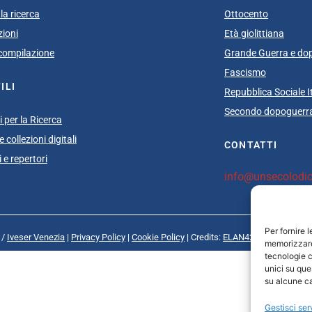
la ricerca
Ottocento
zioni
Età giolittiana
i compilazione
Grande Guerra e do
Fascismo
ILI
Repubblica Sociale I
Secondo dopoguerra
 per la Ricerca
 collezioni digitali
CONTATTI
 e repertori
info@unsecolodica
Per fornire 
 /
Iveser Venezia
|
Privacy Policy
|
Cookie Policy
| Credits:
ELAN42 Web + Comuni
memorizzare 
tecnologie c
unici su que
su alcune ca
Gestisci ser