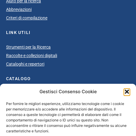
Aiuto per la ricerca
Abbreviazioni
Criteri di compilazione
LINK UTILI
Strumenti per la Ricerca
Raccolte e collezioni digitali
Cataloghi e repertori
CATALOGO
Gestisci Consenso Cookie
Catalogo completo
Ottocento
Per fornire le migliori esperienze, utilizziamo tecnologie come i cookie
per memorizzare e/o accedere alle informazioni del dispositivo. Il
Età giolittiana
consenso a queste tecnologie ci permetterà di elaborare dati come il
Grande Guerra e dopoguerra
comportamento di navigazione o ID unici su questo sito. Non
acconsentire o ritirare il consenso può influire negativamente su alcune
Fascismo
caratteristiche e funzioni.
Repubblica Sociale Italiana