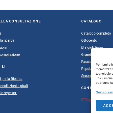
ALLA CONSULTAZIONE
CATALOGO
a
Catalogo completo
la ricerca
Ottocento
zioni
Età giolittiana
i compilazione
Grande Guerra e do
Fascismo
Per fornire 
ILI
Repubblica Sociale I
memorizzare 
tecnologie c
Secondo dopoguerra
unici su que
 per la Ricerca
su alcune ca
 collezioni digitali
CONTATTI
Gestisci ser
 e repertori
info@unsecolodica
ACC