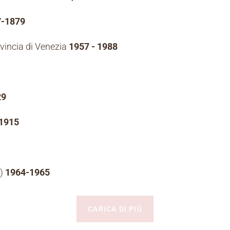
7-1879
ovincia di Venezia
1957 - 1988
29
1915
a)
1964-1965
CARICA DI PIÙ