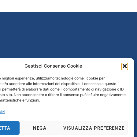
Gestisci Consenso Cookie
poguerra
le migliori esperienze, utilizziamo tecnologie come i cookie per
taliana
e/o accedere alle informazioni del dispositivo. Il consenso a queste
i permetterà di elaborare dati come il comportamento di navigazione o ID
 / Età repubblicana
sto sito. Non acconsentire o ritirare il consenso può influire negativamente
ratteristiche e funzioni.
vizi
rtavenezia.it
ETTA
NEGA
VISUALIZZA PREFERENZE