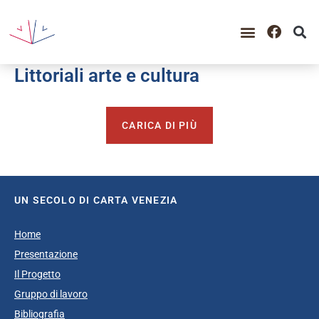
GUIDA ALLA CONSULTAZIO
CATALOGO COMPLETO
PERIODO STORICO
Littoriali arte e cultura
CARICA DI PIÙ
UN SECOLO DI CARTA VENEZIA
Home
Presentazione
Il Progetto
Gruppo di lavoro
Bibliografia