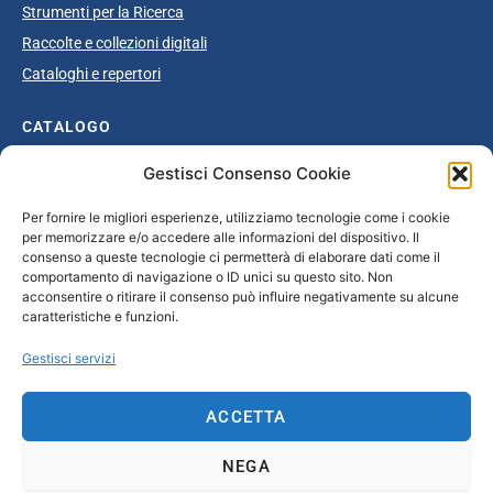
Strumenti per la Ricerca
Raccolte e collezioni digitali
Cataloghi e repertori
CATALOGO
Gestisci Consenso Cookie
Catalogo completo
Ottocento
Per fornire le migliori esperienze, utilizziamo tecnologie come i cookie
per memorizzare e/o accedere alle informazioni del dispositivo. Il
Età giolittiana
consenso a queste tecnologie ci permetterà di elaborare dati come il
Grande Guerra e dopoguerra
comportamento di navigazione o ID unici su questo sito. Non
acconsentire o ritirare il consenso può influire negativamente su alcune
Fascismo
caratteristiche e funzioni.
Repubblica Sociale Italiana
Gestisci servizi
Secondo dopoguerra / Età repubblicana
ACCETTA
CONTATTI
NEGA
info@unsecolodicartavenezia.it